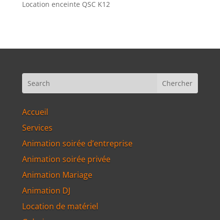
Location enceinte QSC K12
Accueil
Services
Animation soirée d’entreprise
Animation soirée privée
Animation Mariage
Animation DJ
Location de matériel