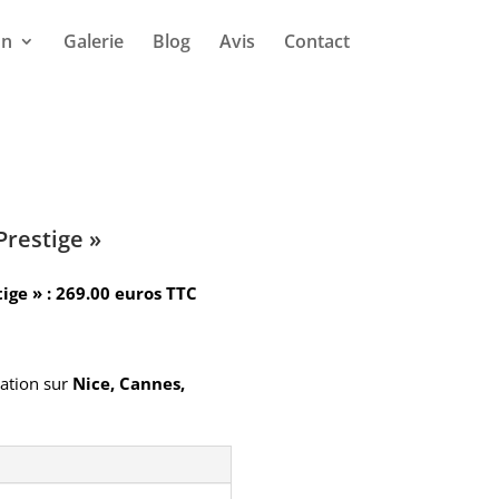
on
Galerie
Blog
Avis
Contact
Prestige »
tige » : 269.00 euros TTC
lation sur
Nice, Cannes,