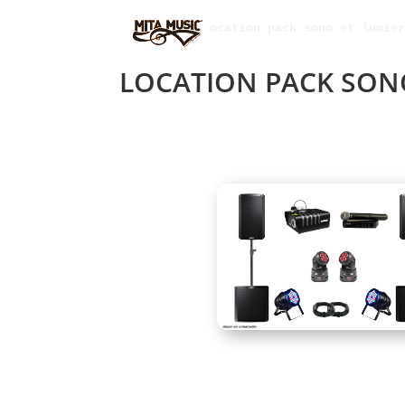
Accueil
 » 
Location pack sono et lumiè
LOCATION PACK SONO