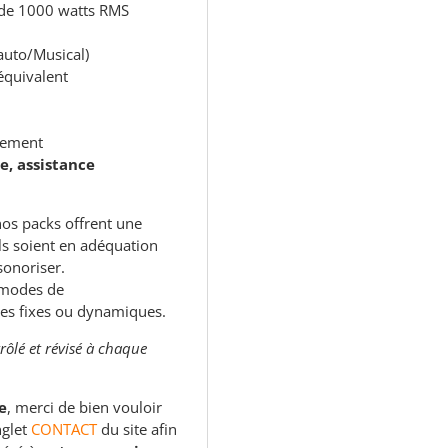
 de 1000 watts RMS
auto/Musical)
équivalent
nnement
e, assistance
os packs offrent une
ils soient en adéquation
sonoriser.
 modes de
es fixes ou dynamiques.
rôlé et révisé à chaque
e
, merci de bien vouloir
nglet
CONTACT
du site afin